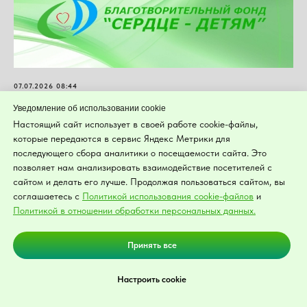
07.07.2026 08:44
Отчет за июнь 2026
Уведомление об использовании cookie
Настоящий сайт использует в своей работе cookie-файлы,
Пожертвования, передача товарно-материальных ценностей,
которые передаются в сервис Яндекс Метрики для
проведение мер ...
последующего сбора аналитики о посещаемости сайта. Это
Уведомление об использовании cookies
позволяет нам анализировать взаимодействие посетителей с
Подробнее
Это позволяет нам анализировать взаимодействие посетителей с
сайтом и делать его лучше. Продолжая пользоваться сайтом, вы
сайтом и делать его лучше. Продолжая пользоваться сайтом, вы
соглашаетесь с
Политикой использования cookie-файлов
и
соглашаетесь с Политикой использования cookie-файлов и
Политикой в отношении обработки персональных данных.
Политикой в отношении обработки персональных данных.
Принять все
Принять все
Настроить cookie
Настроить cookie