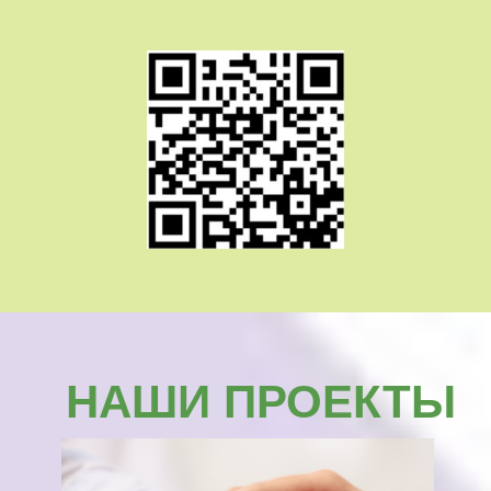
ПОДРОБНЕЙ О ПРОЕКТЕ
PROСВЕТ
Сайт, где мы делимся интересными
статьями. Он поможет в трудную минуту
понять, что ваши проблемы разделяет вся
планета и, разумеется, подскажет, как
лучше найти выход из произошедшей
ситуации.