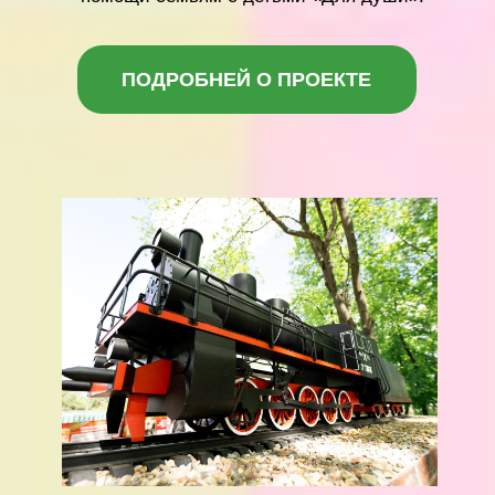
Основной целью проекта является выпуск
качественной, современной, наполненной
большим количеством иллюстраций книги,
призванной привлечь внимание
общественности к важности участия
железнодорожников в борьбе против
нацизма, сформировать глубокое
понимание и уважение к их трудовым
подвигам. Книга должна вызвать интерес у
современной молодежи, повысить уровень
патриотического воспитания и укрепить
связь между поколениями россиян.
ПОДРОБНЕЙ О ПРОЕКТЕ