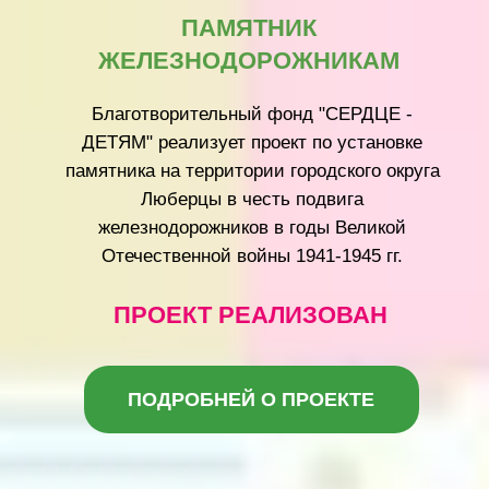
ДЕСЯТЬ СЕСТЁР ПРОТИВ
ПЯТИ ВЕКОВ ЗАБВЕНИЯ
Благотворительный фонд «СЕРДЦЕ —
ДЕТЯМ» взял под своё крыло
восстановление жемчужины Ярославской
земли — Николо-Улейминского монастыря.
«Мы хотим, чтобы дети, которым мы
сегодня помогаем вылечиться, завтра жили
в стране, где гордятся своей историей, где
восстановлены храмы и жива память о
предках»
ПОДРОБНЕЙ О ПРОЕКТЕ