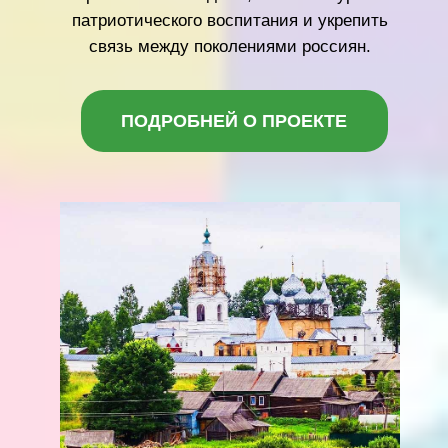
тазобедренного
сустава.
Оплачен курс
реабилитации в
ИСТОРИЯ ДАШИ
ФОЦ "Адели - Пенза"
на 246 000 руб.
Давид Попов
Диагноз основной:
Диагноз: ДЦП,
спастический
тетрапарез.
Выраженная
задержка
психомоторного
развития.
Субклиническая
эпилептиформная
активность.
Сбор на
реабилитацию:
ПОМОЧЬ ДАВИДУ
340 000 р.