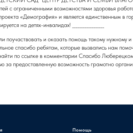
ЕТСКИЙ САД "ЦЕНТР ДЕТСТВА И СЕМЬИ БЛАГОП
етей с ограниченными возможностями здоровья работ
проекта «Демография» и является единственным в г
уется на детях-инвалидах! __________________
ли поучаствовать и оказать помощь такому нужному 
ьное спасибо ребятам, которые вызвались нам помоч
найти по ссылке в комментарии Спасибо Люберецко
ю за предоставленную возможность грамотно организ
я
Помощь