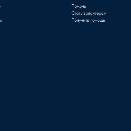
е
Помочь
и
Стать волонтером
ы
Получить помощь