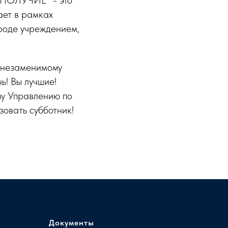
ОЛУЧИЕ" - это
ает в рамках
ороде учреждением,
и незаменимому
ь! Вы лучшие!
му Управлению по
овать субботник!
Документы