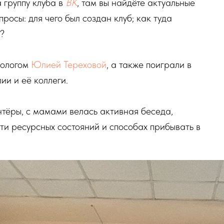
 группу клуба в
ВК
, там вы найдёте актуальные
росы: для чего был создан клуб; как туда
?
хологом
Юлией Тереховой
, а также поиграли в
и и её коллеги.
тёры, с мамами велась активная беседа,
и ресурсных состояний и способах прибывать в