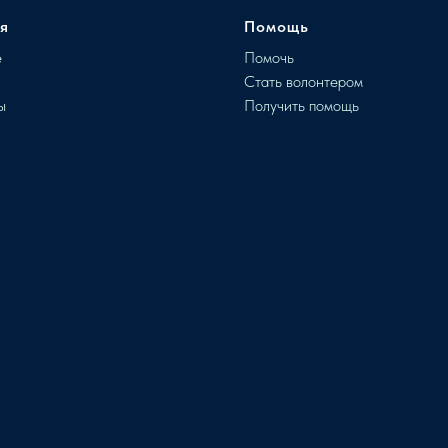
я
Помощь
е
Помочь
и
Стать волонтером
ы
Получить помощь