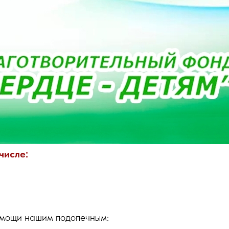
исле:
омощи нашим подопечным: