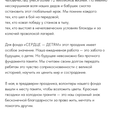
человечества, унеся более 72 миллионов жизней. Но именно
несокрушимая воля наших дедов и бабушек смогла
остановить этот глобальный мрак. Мы помним каждого:
тех, кто шел в бой на передовой;
тех, кто ковал победу у станков в тылу;
тех, кто выстоял в нечеловеческих условиях блокады и за
колючей проволокой лагерей.
Для фонда «СЕРДЦЕ — ДЕТЯМ» этот праздник имеет
особое значение. Наша ежедневная работа — это забота о
будущем, о детях. Но будущее невозможно без прочного
фундамента памяти. Мы считаем своим долгом передать
ребятам это чувство соприкосновенности с великой
историей, научить их ценить мир и сострадание.
8 мая, в преддверии праздника, волонтеры нашего фонда
вышли к месту памяти, чтобы возложить цветы. Красные
гвоздики на холодном граните — это наш скромный знак
бесконечной благодарности за право жить, мечтать и
помогать другим.